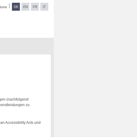
DE
EN
FR
IT
Home
ngen (nachfolgend:
ienstleistungen zu
n Accessibility Acts und