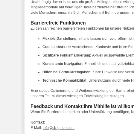
Unabhängig davon ist es uns ein großes Anliegen, diese wichti
Mitgliederportale auf freiwilliger Basis barrierefreiheitsfreundl
viele Menschen, einschließlich Menschen mit Behinderungen, 
Barrierefreie Funktionen
Zu den zahlreichen barrierefreien Funktionen für unsere Nutze
Flexible Darstellung:
Inhalte lassen sich vergrößern, o
Gute Lesbarkeit:
Ausreichende Kontraste und klare Struk
Sichtbare Fokusmarkierung:
Aktuell ausgewählte Elem
Konsistente Navigation:
Einheitlich und nachvollziehba
Hilfen bei Formulareingaben:
Klare Hinweise und verst
Technische Kompatibilität:
Unterstützung durch viele Hi
Eine stetige Optimierung und Weiterentwicklung der Barrierefreih
unseren Teil zu dieser wichtigen Entwicklung beizutragen.
Feedback und Kontakt:Ihre Mithilfe ist willk
Wenn Sie Barrieren bemerken oder Unterstützung benötigen, konta
Kontakt:
E-Mail:
info@cb-gmbh.com