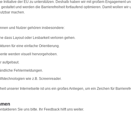
ge Initiative der EU zu unterstützen. Deshalb haben wir mit großem Engagement un
ich gestaltet und werden die Barrierefreiheit fortlaufend optimieren. Damit wollen wir
nutzbar machen.
rinnen und Nutzer gehören insbesondere:
hne dass Layout oder Lesbarkeit verloren gehen.
turen für eine einfache Orientierung.
ente werden visuell hervorgehoben.
r aufgebaut.
ändliche Fehlermeldungen.
lfstechnologien wie z.B. Screenreader.
eit unserer Internetseite ist uns ein großes Anliegen, um ein Zeichen für Barrierefr
ommen
ktieren Sie uns bitte. Ihr Feedback hilft uns weiter.